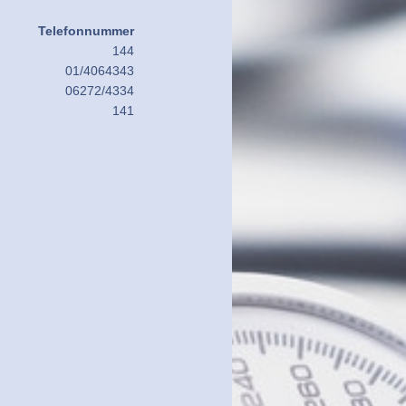
Telefonnummer
144
01/4064343
06272/4334
141