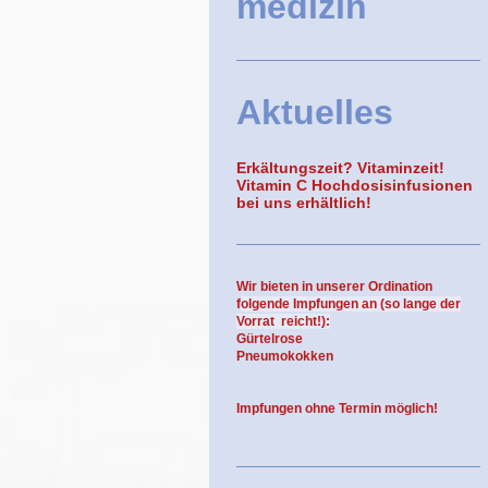
medizin
Aktuelles
Erkältungszeit? Vitaminzeit!
Vitamin C Hochdosisinfusionen
bei uns erhältlich!
Wir bieten in unserer Ordination
f
olgende Impfungen an (so lange der
Vorrat reicht!):
Gürtelrose
Pneumokokken
Impfungen ohne Termin möglich!